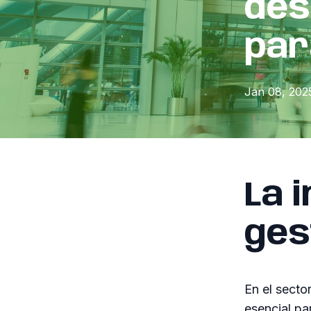
des
par
Jan 08, 202
La 
ges
En el secto
esencial pa