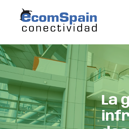
La 
inf