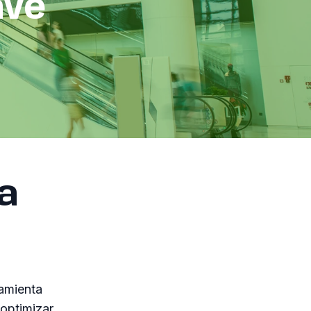
ave
a
ramienta
 optimizar