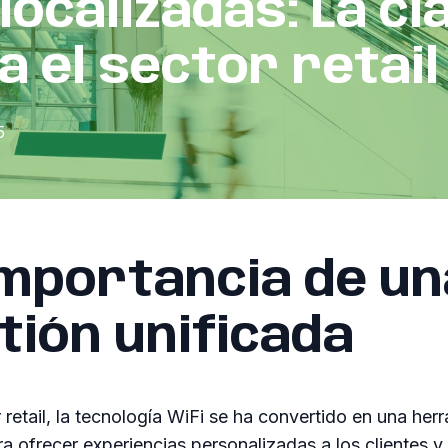
localizadas: La cl
a el sector retail
5
importancia de un
tión unificada
r retail, la tecnología WiFi se ha convertido en una her
ra ofrecer experiencias personalizadas a los clientes y