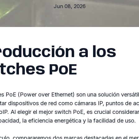
Jun 08, 2026
roducción a los
tches PoE
s PoE (Power over Ethernet) son una solución versátil 
tar dispositivos de red como cámaras IP, puntos de a
oIP. Al elegir el mejor switch PoE, es crucial considera
acidad, la eficiencia energética y la facilidad de uso.
tículo, compararemos dos marcas destacadas en el me