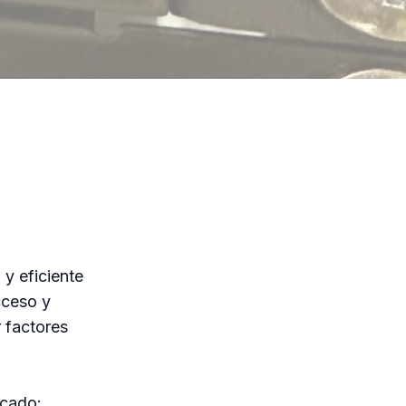
y eficiente
cceso y
r factores
rcado: