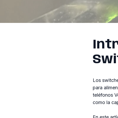
Int
Swi
Los switche
para alimen
teléfonos V
como la cap
En este ar